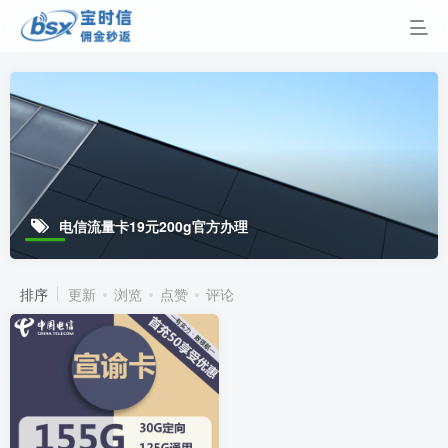
电信流量卡19元200g官方办理
排序
更新
浏览
点赞
评论