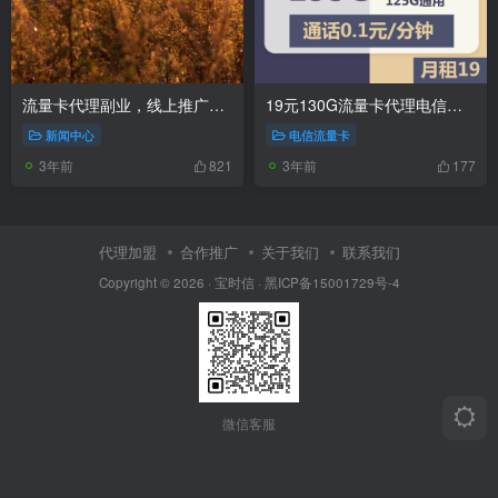
流量卡代理副业，线上推广月入过万
19元130G流量卡代理电信燃星卡
新闻中心
电信流量卡
3年前
3年前
821
177
代理加盟
合作推广
关于我们
联系我们
Copyright © 2026 ·
宝时信
·
黑ICP备15001729号-4
微信客服