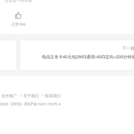
点赞是一种美德
点赞
996
下一
电信正冬卡40元包290G通用+60G定向+200分钟
合作推广
关于我们
联系我们
 2026 ·
宝时信
·
黑ICP备15001729号-4