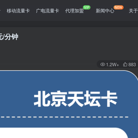
VIP
NEW
卡
移动流量卡
广电流量卡
代理加盟
新闻中心
关
元/分钟
1.2W+
883