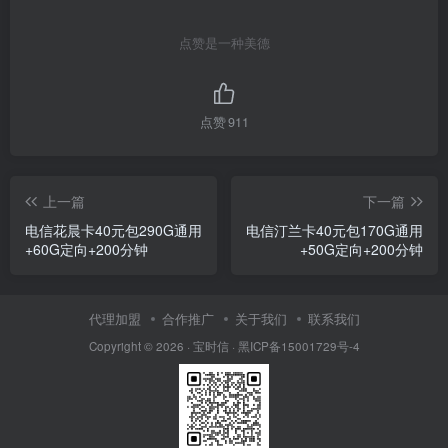
点赞是一种美德
点赞
911
上一篇
下一篇
电信花晨卡40元包290G通用
电信汀兰卡40元包170G通用
+60G定向+200分钟
+50G定向+200分钟
代理加盟
合作推广
关于我们
联系我们
Copyright © 2026 ·
宝时信
·
黑ICP备15001729号-4